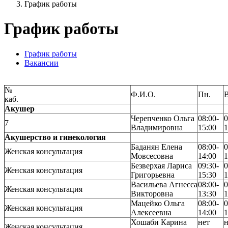
График работы
График работы
График работы
Вакансии
№
Ф.И.О.
Пн.
В
каб.
Акушер
Черепченко Ольга
08:00-
0
7
Владимировна
15:00
1
Акушерство и гинекология
Баданян Елена
08:00-
0
Женская консультация
Мовсесовна
14:00
1
Безверхая Лариса
09:30-
0
Женская консультация
Григорьевна
15:30
1
Васильева Агнесса
08:00-
0
Женская консультация
Викторовна
13:30
1
Мацейко Ольга
08:00-
0
Женская консультация
Алексеевна
14:00
1
Хошаби Карина
нет
н
Женская консультация