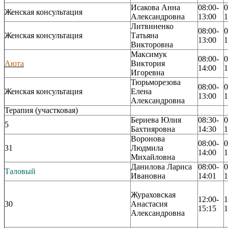
Исакова Анна
08:00-
0
Женская консультация
Александровна
13:00
1
Литвиненко
08:00-
0
Женская консультация
Татьяна
13:00
1
Викторовна
Максимук
08:00-
0
Аюта
Виктория
14:00
1
Игоревна
Тюрьморезова
08:00-
0
Женская консультация
Елена
13:00
1
Александровна
Терапия (участковая)
Бериева Юлия
08:30-
0
5
Бахтияровна
14:30
1
Воронова
08:00-
0
31
Людмила
14:00
1
Михайловна
Данилова Лариса
08:00-
0
Таловый
Ивановна
14:01
1
Жураховская
12:00-
1
30
Анастасия
15:15
1
Александровна