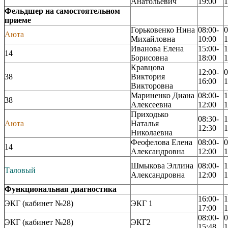
Анатольевич
19:00
1
Фельдшер на самостоятельном
приеме
Горьковенко Нина
08:00-
0
Аюта
Михайловна
10:00
1
Иванова Елена
15:00-
1
14
Борисовна
18:00
1
Кравцова
12:00-
0
38
Виктория
16:00
1
Викторовна
Мариненко Диана
08:00-
1
38
Алексеевна
12:00
1
Приходько
08:30-
1
Аюта
Наталья
12:30
1
Николаевна
Феофелова Елена
08:00-
0
14
Александровна
12:00
1
Шмыкова Эллина
08:00-
1
Таловый
Александровна
12:00
1
Функциональная диагностика
16:00-
1
ЭКГ (кабинет №28)
ЭКГ 1
17:00
1
08:00-
0
ЭКГ (кабинет №28)
ЭКГ2
15:48
1