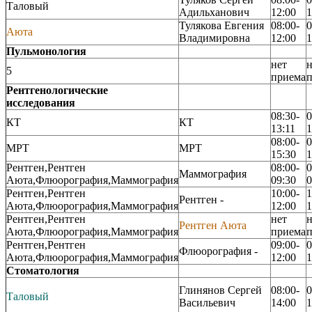
Таловый
Адильханович
12:00
1
Тулякова Евгения
08:00-
0
Аюта
Владимировна
12:00
1
Пульмонология
нет
н
5
приема
Рентгенологические
исследования
08:30-
0
КТ
КТ
13:11
1
08:00-
0
МРТ
МРТ
15:30
1
Рентген,Рентген
08:00-
0
Маммография
Аюта,Флюорография,Маммография
09:30
0
Рентген,Рентген
10:00-
1
Рентген -
Аюта,Флюорография,Маммография
12:00
1
Рентген,Рентген
нет
н
Рентген Аюта
Аюта,Флюорография,Маммография
приема
Рентген,Рентген
09:00-
0
Флюорография -
Аюта,Флюорография,Маммография
12:00
1
Стоматология
Глинянов Сергей
08:00-
0
Таловый
Васильевич
14:00
1