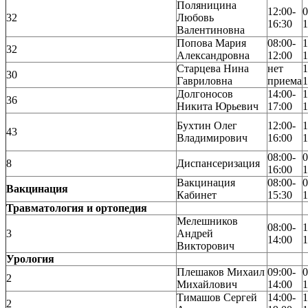
Поляницина
12:00-
0
32
Любовь
16:30
1
Валентиновна
Попова Мария
08:00-
1
32
Александровна
12:00
1
Старцева Нина
нет
1
30
Гавриловна
приема
1
Долгоносов
14:00-
1
36
Никита Юрьевич
17:00
1
Бухтин Олег
12:00-
1
43
Владимирович
16:00
1
08:00-
0
8
Диспансеризация
16:00
1
Вакцинация
08:00-
0
Вакцинация
Кабинет
15:30
1
Травматология и ортопедия
Мелешников
08:00-
1
3
Андрей
14:00
1
Викторович
Урология
Плешаков Михаил
09:00-
0
2
Михайлович
14:00
1
Тимашов Сергей
14:00-
1
2