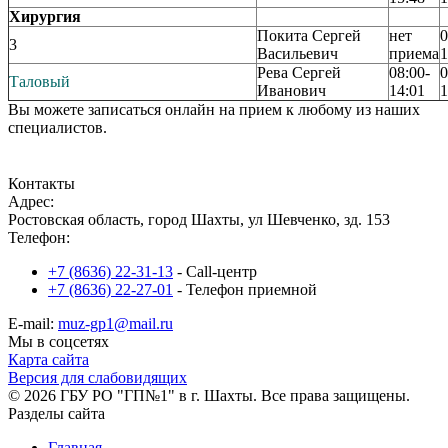
Хирургия
Покита Сергей
нет
0
3
Васильевич
приема
1
Рева Сергей
08:00-
0
Таловый
Иванович
14:01
1
Вы можете записаться онлайн на прием к любому из наших
специалистов.
Записаться на прием
Контакты
Адрес:
Ростовская область, город Шахты, ул Шевченко, зд. 153
Телефон:
+7 (8636) 22-31-13
- Call-центр
+7 (8636) 22-27-01
- Телефон приемной
E-mail:
muz-gp1@mail.ru
Мы в соцсетях
Карта сайта
Версия для слабовидящих
© 2026 ГБУ РО "ГП№1" в г. Шахты. Все права защищены.
Разделы сайта
Главная