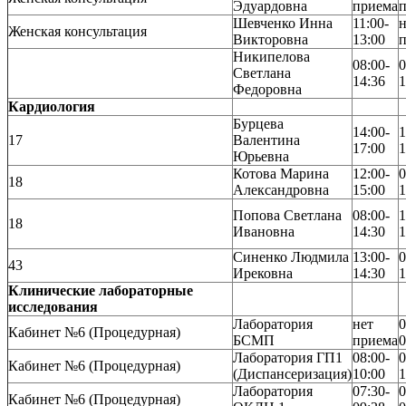
Эдуардовна
приема
Шевченко Инна
11:00-
н
Женская консультация
Викторовна
13:00
Никипелова
08:00-
0
Светлана
14:36
1
Федоровна
Кардиология
Бурцева
14:00-
1
17
Валентина
17:00
1
Юрьевна
Котова Марина
12:00-
0
18
Александровна
15:00
1
Попова Светлана
08:00-
1
18
Ивановна
14:30
1
Синенко Людмила
13:00-
0
43
Ирековна
14:30
1
Клинические лабораторные
исследования
Лаборатория
нет
0
Кабинет №6 (Процедурная)
БСМП
приема
0
Лаборатория ГП1
08:00-
0
Кабинет №6 (Процедурная)
(Диспансеризация)
10:00
1
Лаборатория
07:30-
0
Кабинет №6 (Процедурная)