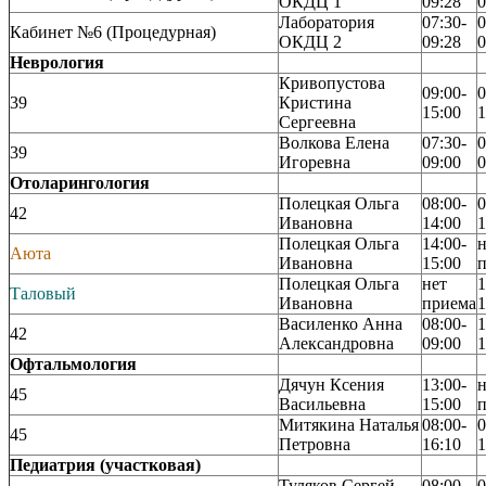
ОКДЦ 1
09:28
0
Лаборатория
07:30-
0
Кабинет №6 (Процедурная)
ОКДЦ 2
09:28
0
Неврология
Кривопустова
09:00-
0
39
Кристина
15:00
1
Сергеевна
Волкова Елена
07:30-
0
39
Игоревна
09:00
0
Отоларингология
Полецкая Ольга
08:00-
0
42
Ивановна
14:00
1
Полецкая Ольга
14:00-
н
Аюта
Ивановна
15:00
Полецкая Ольга
нет
1
Таловый
Ивановна
приема
1
Василенко Анна
08:00-
1
42
Александровна
09:00
1
Офтальмология
Дячун Ксения
13:00-
н
45
Васильевна
15:00
Митякина Наталья
08:00-
0
45
Петровна
16:10
1
Педиатрия (участковая)
Туляков Сергей
08:00-
0